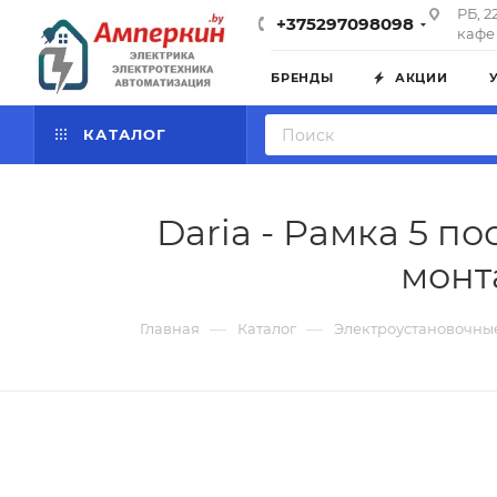
РБ, 2
+375297098098
кафе 
БРЕНДЫ
АКЦИИ
КАТАЛОГ
Daria - Рамка 5 п
монта
—
—
Главная
Каталог
Электроустановочны