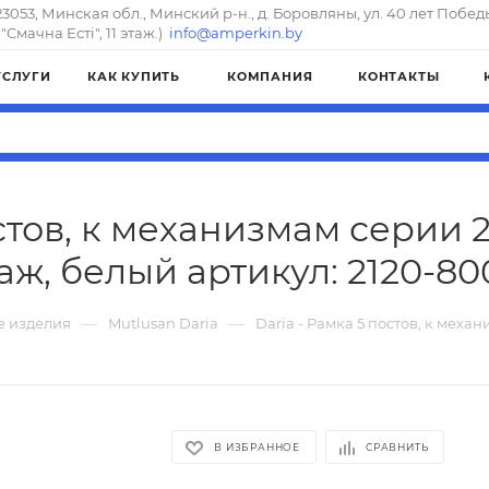
23053, Минская обл., Минский р-н., д. Боровляны, ул. 40 лет Побед
"Смачна Естi", 11 этаж.)
info@amperkin.by
УСЛУГИ
КАК КУПИТЬ
КОМПАНИЯ
КОНТАКТЫ
остов, к механизмам серии 
ж, белый артикул: 2120-80
—
—
е изделия
Mutlusan Daria
Daria - Рамка 5 постов, к мех
В ИЗБРАННОЕ
СРАВНИТЬ