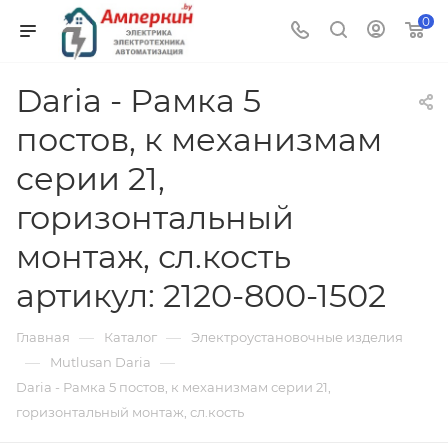
0
Daria - Рамка 5
постов, к механизмам
серии 21,
горизонтальный
монтаж, сл.кость
артикул: 2120-800-1502
—
—
Главная
Каталог
Электроустановочные изделия
—
—
Mutlusan Daria
Daria - Рамка 5 постов, к механизмам серии 21,
горизонтальный монтаж, сл.кость