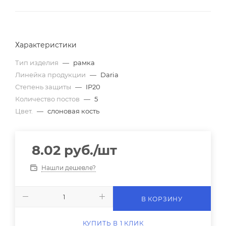
Характеристики
Тип изделия
—
рамка
Линейка продукции
—
Daria
Степень защиты
—
IP20
Количество постов
—
5
Цвет.
—
слоновая кость
8.02
руб.
/шт
Нашли дешевле?
В КОРЗИНУ
КУПИТЬ В 1 КЛИК