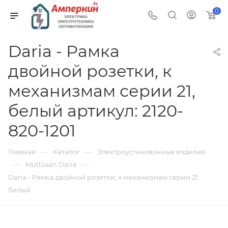
0
Daria - Рамка
двойной розетки, к
механизмам серии 21,
белый артикул: 2120-
820-1201
—
—
Главная
Каталог
Электроустановочные изделия
—
—
Mutlusan Daria
Daria - Рамка двойной розетки, к механизмам серии 21,
белый