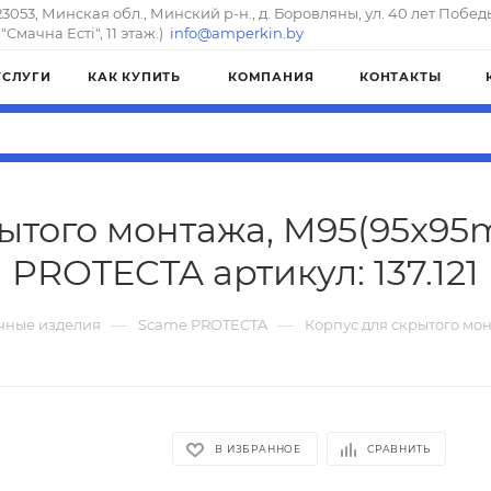
23053, Минская обл., Минский р-н., д. Боровляны, ул. 40 лет Побед
"Смачна Естi", 11 этаж.)
info@amperkin.by
УСЛУГИ
КАК КУПИТЬ
КОМПАНИЯ
КОНТАКТЫ
ытого монтажа, M95(95x95m
PROTECTA артикул: 137.121
—
—
чные изделия
Scame PROTECTA
Корпус для скрытого мон
В ИЗБРАННОЕ
СРАВНИТЬ