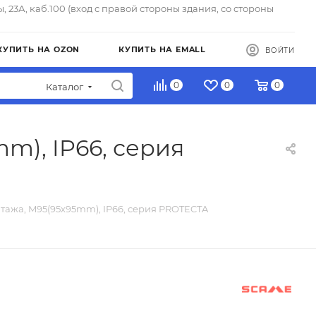
ы, 23А, каб.100 (вход с правой стороны здания, со стороны
КУПИТЬ НА OZON
КУПИТЬ НА EMALL
ВОЙТИ
0
0
0
Каталог
m), IP66, серия
тажа, M95(95x95mm), IP66, серия PROTECTA