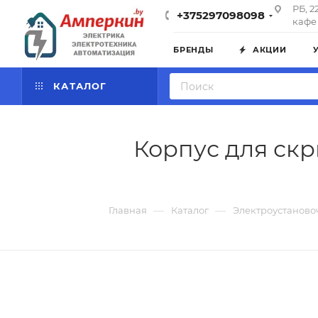
РБ, 2
+375297098098
кафе 
БРЕНДЫ
АКЦИИ
КАТАЛОГ
Корпус для скр
—
—
Главная
Каталог
Электроустаново