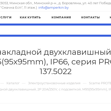
23053, Минская обл., Минский р-н., д. Боровляны, ул. 40 лет Побед
"Смачна Естi", 11 этаж.)
info@amperkin.by
УСЛУГИ
КАК КУПИТЬ
КОМПАНИЯ
КОНТАКТЫ
акладной двухклавишный, 
(95x95mm), IP66, серия P
137.5022
—
—
—
Каталог
Электроустановочные изделия
Scame PROT
ной двухклавишный, 2P 20A/250V, с подсветкой, M95(95x95mm), I