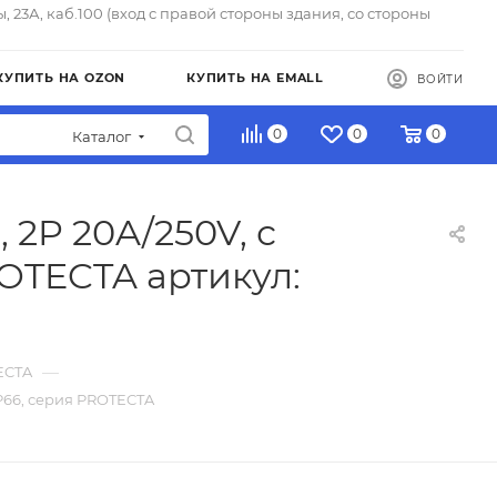
ы, 23А, каб.100 (вход с правой стороны здания, со стороны
КУПИТЬ НА OZON
КУПИТЬ НА EMALL
ВОЙТИ
0
0
0
Каталог
2P 20A/250V, с
ROTECTA артикул:
—
ECTA
P66, серия PROTECTA