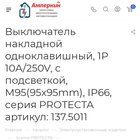
0
Выключатель
накладной
одноклавишный, 1P
10A/250V, с
подсветкой,
M95(95x95mm), IP66,
серия PROTECTA
артикул: 137.5011
—
—
Главная
Каталог
Электроустановочные изделия
—
—
Scame PROTECTA