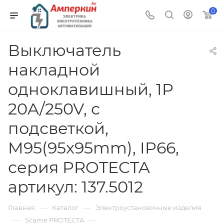
0
Выключатель
накладной
одноклавишный, 1P
20A/250V, с
подсветкой,
M95(95x95mm), IP66,
серия PROTECTA
артикул: 137.5012
—
—
Главная
Каталог
Электроустановочные изделия
—
—
Scame PROTECTA