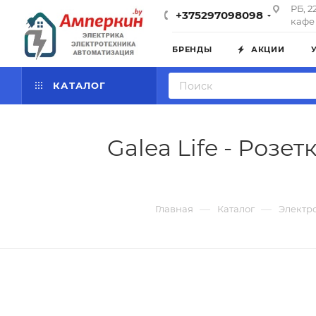
РБ, 2
+375297098098
кафе 
БРЕНДЫ
АКЦИИ
КАТАЛОГ
Galea Life - Розе
—
—
Главная
Каталог
Электр