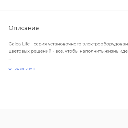
Описание
Galea Life - серия установочного электрооборудова
цветовых решений - все, чтобы наполнить жизнь ид
Широкий диапазон и отличное качество - прекрасна
функциональным.
Многие дизайнеры отмечают, что электроустановоч
классический интерьер, так и в современный, офор
продолжением сюжетной линии. Лицевые панели вып
накладок представлено целых 18.
В изготовлении выключателей и рамок используются 
искусственный камень и даже кожа.