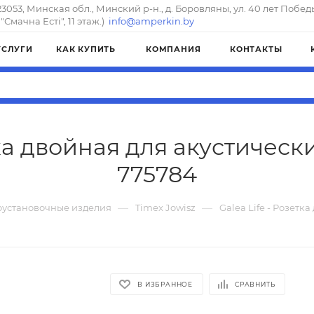
23053, Минская обл., Минский р-н., д. Боровляны, ул. 40 лет Побед
"Смачна Естi", 11 этаж.)
info@amperkin.by
УСЛУГИ
КАК КУПИТЬ
КОМПАНИЯ
КОНТАКТЫ
тка двойная для акустическ
775784
—
—
оустановочные изделия
Timex Jowisz
Galea Life - Розетк
В ИЗБРАННОЕ
СРАВНИТЬ