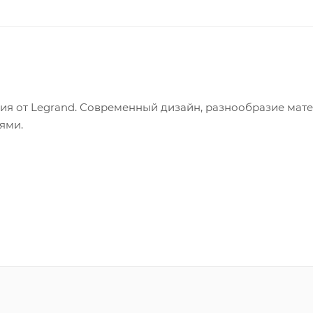
ния от Legrand. Современный дизайн, разнообразие мат
еями.
я возможность сделать проект не только красивым, но и
ные приборы этого бренда хорошо вписываются как в
мленный в стиле минимализм, и становятся достойным
ускаются в 5 цветах, а цветовых вариантов декоративн
не только металл и пластик, привычные всем, но и дере