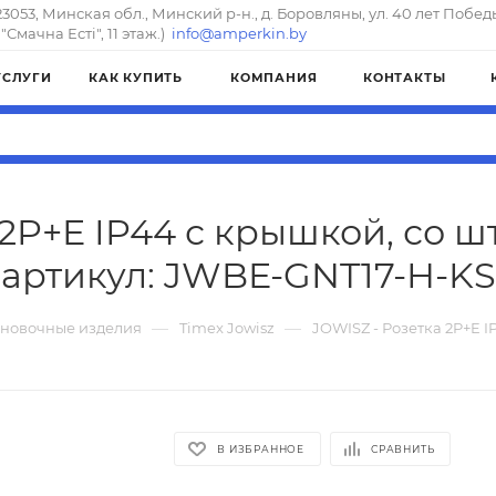
23053, Минская обл., Минский р-н., д. Боровляны, ул. 40 лет Побед
"Смачна Естi", 11 этаж.)
info@amperkin.by
УСЛУГИ
КАК КУПИТЬ
КОМПАНИЯ
КОНТАКТЫ
 2P+E IP44 с крышкой, со 
артикул: JWBE-GNT17-H-KS
—
—
ановочные изделия
Timex Jowisz
JOWISZ - Розетка 2P+E 
В ИЗБРАННОЕ
СРАВНИТЬ