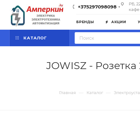
РБ, 2
+375297098098
кафе 
БРЕНДЫ
АКЦИИ
КАТАЛОГ
JOWISZ - Розетка
—
—
Главная
Каталог
Электроуст