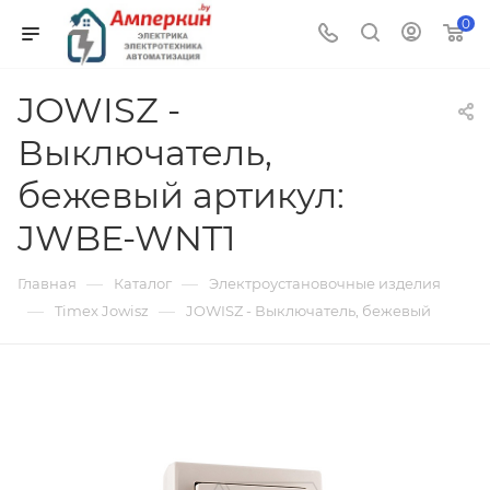
0
JOWISZ -
Выключатель,
бежевый артикул:
JWBE-WNT1
—
—
Главная
Каталог
Электроустановочные изделия
—
—
Timex Jowisz
JOWISZ - Выключатель, бежевый