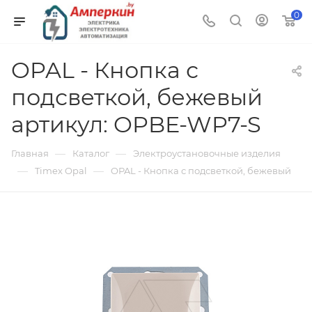
0
OPAL - Кнопка с
подсветкой, бежевый
артикул: OPBE-WP7-S
—
—
Главная
Каталог
Электроустановочные изделия
—
—
Timex Opal
OPAL - Кнопка с подсветкой, бежевый