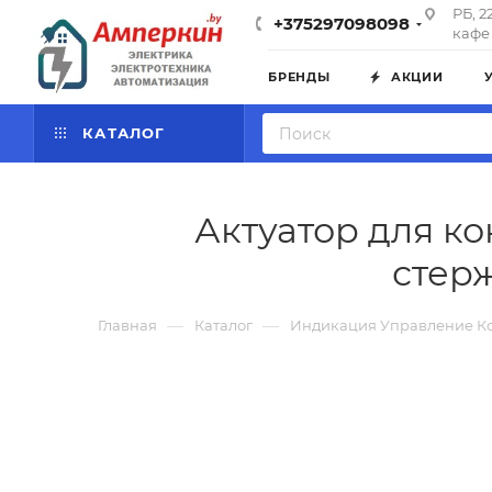
РБ, 2
+375297098098
кафе 
БРЕНДЫ
АКЦИИ
КАТАЛОГ
Актуатор для ко
стер
—
—
Главная
Каталог
Индикация Управление К