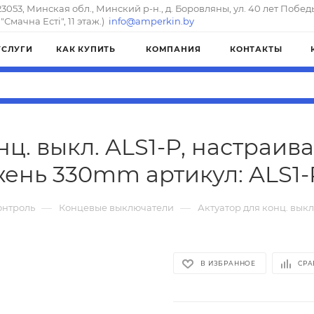
23053, Минская обл., Минский р-н., д. Боровляны, ул. 40 лет Побед
"Смачна Естi", 11 этаж.)
info@amperkin.by
УСЛУГИ
КАК КУПИТЬ
КОМПАНИЯ
КОНТАКТЫ
нц. выкл. ALS1-P, настраива
жень 330mm артикул: ALS1-
—
—
онтроль
Концевые выключатели
Актуатор для конц. выкл
В ИЗБРАННОЕ
СРА