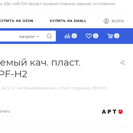
ы, 23А, каб.100 (вход с правой стороны здания, со стороны
КУПИТЬ НА OZON
КУПИТЬ НА EMALL
ВОЙТИ
0
0
0
Каталог
емый кач. пласт.
PF-H2
. ALS1-P, настраиваемый кач. пласт. стержень 330mm
ВНИТЬ