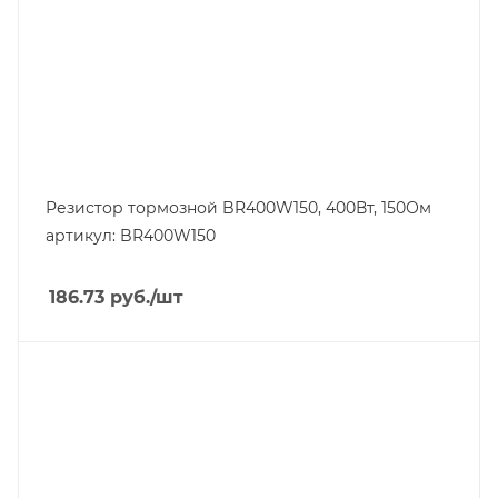
Резистор тормозной BR400W150, 400Вт, 150Ом
артикул: BR400W150
186.73
руб.
/шт
Тип изделия
преобразователь частоты
Линейка продукции
CP2000/CFP2000
Номинальный ток, A