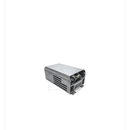
Линейка продукции
NBRA
Степень защиты
IP00
Вес, кг
26
Высота, mm
584
Глубина, mm
240
Ширина, mm
322