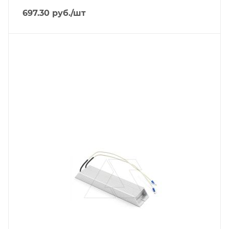
143
697.30
руб.
/шт
Ширина, mm
72
Количество фаз на выходе
3