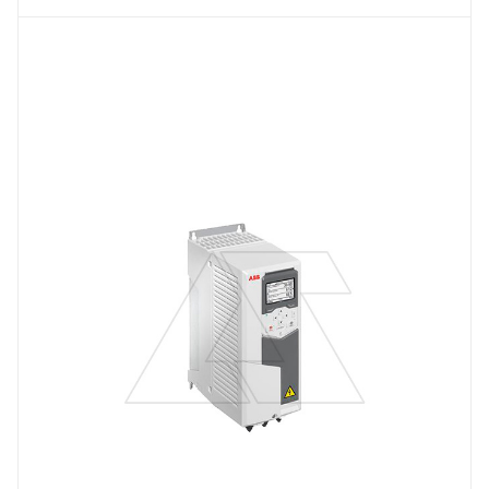
3
Тип изделия
преобразователь частоты
Линейка продукции
ACS580
Номинальный ток, A
12.6
Тип напряжения
VAC
Степень защиты
IP21
Вес, кг
4.6
Встроенный интерфейс связи
RS-485 Modbus RTU
Мощность двигателя, kW
5,5