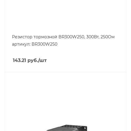
Резистор тормозной BR300W250, 300Вт, 250Ом
артикул: BR300W250
143.21
руб.
/шт
Тип изделия
преобразователь частоты
Линейка продукции
ME300/MS300
Номинальный ток, A
1.6
Тип напряжения