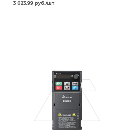
3
3 023.99
руб.
/шт
Тип изделия
преобразователь частоты
Линейка продукции
ME300/MS300
Номинальный ток, A
1.5
Тип напряжения
VAC
Степень защиты
IP20
Встроенный интерфейс связи
RS-485 Modbus RTU
Мощность двигателя, kW
0,37
Исполнение