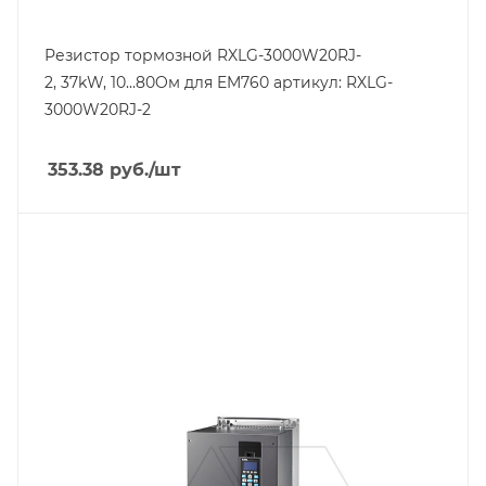
Резистор тормозной RXLG-3000W20RJ-
2, 37kW, 10…80Oм для EM760 артикул: RXLG-
3000W20RJ-2
353.38
руб.
/шт
Тип изделия
преобразователь частоты
Линейка продукции
CP2000/CFP2000
Номинальный ток, A
91
Тип напряжения
VAC
Степень защиты