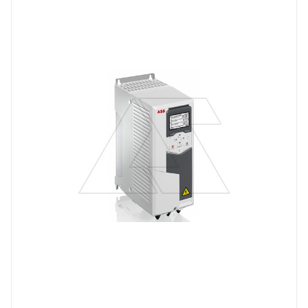
Линейка продукции
ACS580
Номинальный ток, A
7.2
Тип напряжения
VAC
Степень защиты
IP21
Вес, кг
4.6
Встроенный интерфейс связи
RS-485 Modbus RTU
Мощность двигателя, kW
3
Габарит
R1
Исполнение
навесное