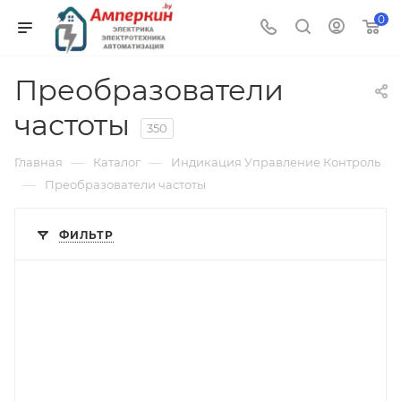
0
Преобразователи
частоты
350
—
—
Главная
Каталог
Индикация Управление Контроль
—
Преобразователи частоты
ФИЛЬТР