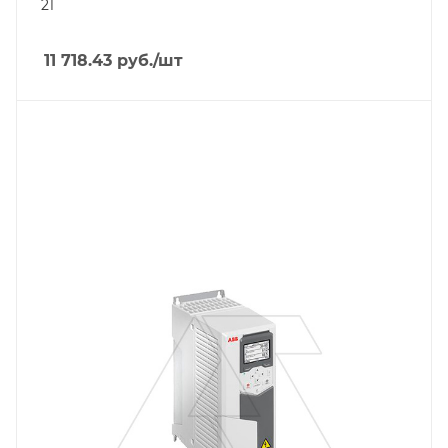
21
Количество фаз на выходе
3
11 718.43
руб.
/шт
Тип изделия
преобразователь частоты
Линейка продукции
ACS580
Номинальный ток, A
9.4
Тип напряжения
VAC
Степень защиты
IP21
Вес, кг
4.6
Встроенный интерфейс связи