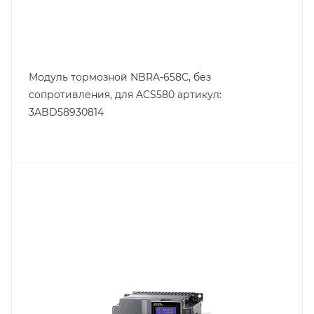
Модуль тормозной NBRA-658C, без
сопротивления, для ACS580 артикул:
3ABD58930814
Тип изделия
преобразователь частоты
Линейка продукции
CP2000/CFP2000
Номинальный ток, A
38
Тип напряжения
VAC