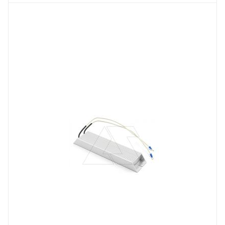
223
Ширина, mm
125
Количество фаз на выходе
3