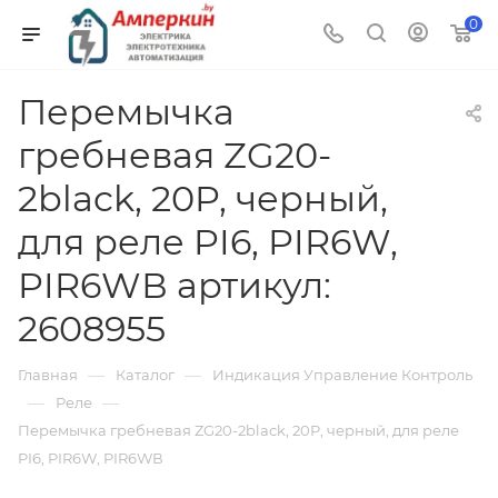
0
Перемычка
гребневая ZG20-
2black, 20P, черный,
для реле PI6, PIR6W,
PIR6WВ артикул:
2608955
—
—
Главная
Каталог
Индикация Управление Контроль
—
—
Реле
Перемычка гребневая ZG20-2black, 20P, черный, для реле
PI6, PIR6W, PIR6WВ