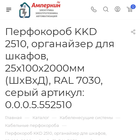
0
Перфокороб KKD
2510, органайзер для
шкафов,
25x100х2000мм
(ШxВхД), RAL 7030,
серый артикул:
0.0.0.5.552510
—
—
—
Главная
Каталог
Кабеленесущие системы
—
Кабельные перфокороба
Перфокороб KKD 2510, органайзер для шкафов,