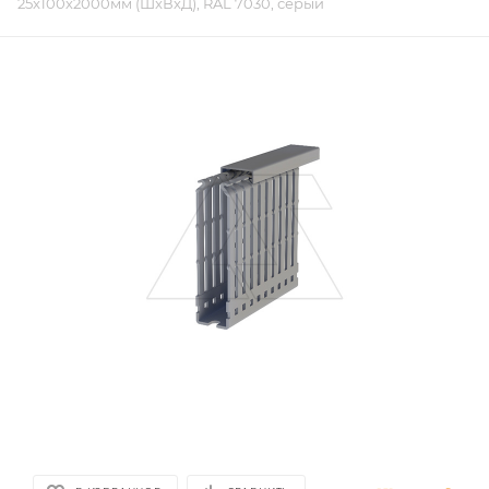
25x100х2000мм (ШxВхД), RAL 7030, серый