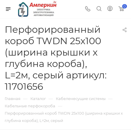
0
Перфорированный
короб TWDN 25x100
(ширина крышки х
глубина короба),
L=2м, серый артикул:
11701656
—
—
—
Главная
Каталог
Кабеленесущие системы
—
Кабельные перфокороба
Перфорированный короб TWDN 25x100 (ширина крышки х
глубина короба), L=2м, серый