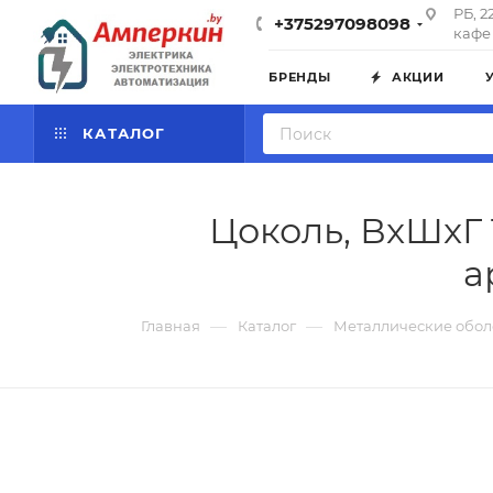
РБ, 2
+375297098098
кафе 
БРЕНДЫ
АКЦИИ
КАТАЛОГ
Цоколь, ВxШxГ 
а
—
—
Главная
Каталог
Металлические обол