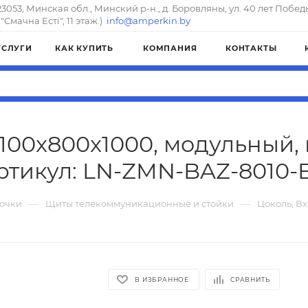
23053, Минская обл., Минский р-н., д. Боровляны, ул. 40 лет Побед
"Смачна Естi", 11 этаж.)
info@amperkin.by
УСЛУГИ
КАК КУПИТЬ
КОМПАНИЯ
КОНТАКТЫ
100x800x1000, модульный,
ртикул: LN-ZMN-BAZ-8010-
—
—
очки
Щиты телекоммуникационные и стойки
Цоколь, В
В ИЗБРАННОЕ
СРАВНИТЬ