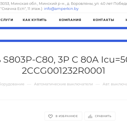
23053, Минская обл., Минский р-н., д. Боровляны, ул. 40 лет Побед
"Смачна Естi", 11 этаж.)
info@amperkin.by
УСЛУГИ
КАК КУПИТЬ
КОМПАНИЯ
КОНТАКТЫ
 S803P-C80, 3P C 80A Icu=5
2CCG001232R0001
—
—
борудование
Автоматические выключатели
Авт. выключа
В ИЗБРАННОЕ
СРАВНИТЬ