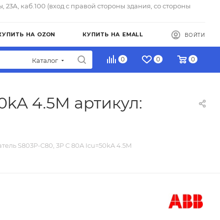
ы, 23А, каб.100 (вход с правой стороны здания, со стороны
КУПИТЬ НА OZON
КУПИТЬ НА EMALL
ВОЙТИ
0
0
0
Каталог
0kA 4.5M артикул:
тель S803P-C80, 3P C 80A Icu=50kA 4.5M