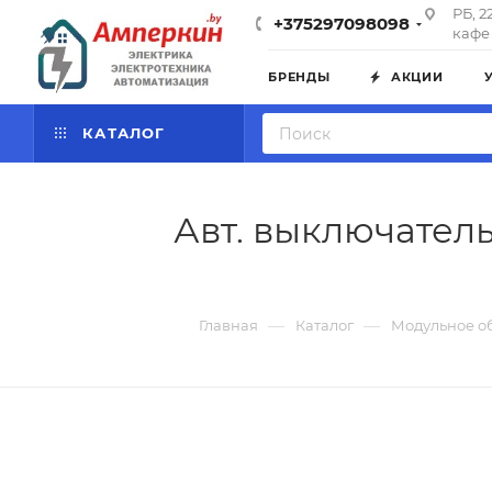
РБ, 2
+375297098098
кафе 
БРЕНДЫ
АКЦИИ
КАТАЛОГ
Авт. выключатель
—
—
Главная
Каталог
Модульное о