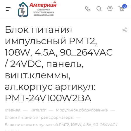
0
Блок питания
импульсный PMT2,
108W, 4.5А, 90_264VAC
/ 24VDC, панель,
винт.клеммы,
ал.корпус артикул:
PMT-24V100W2BA
—
—
—
Главная
Каталог
Модульное оборудование
—
Блоки питания и трансформаторы
Блок питания импульсный PMT2, 108W, 4.5А, 90_264VAC /