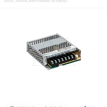
24VDC, панель, винт.клеммы, ал.корпус