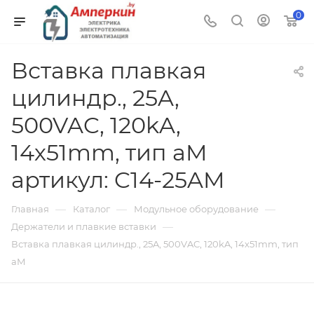
0
Вставка плавкая
цилиндр., 25A,
500VAC, 120kA,
14х51mm, тип aM
артикул: C14-25AM
—
—
—
Главная
Каталог
Модульное оборудование
—
Держатели и плавкие вставки
Вставка плавкая цилиндр., 25A, 500VAC, 120kA, 14х51mm, тип
aM