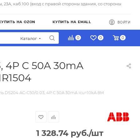
ы, 23А, каб.100 (вход с правой стороны здания, со стороны
КУПИТЬ НА OZON
КУПИТЬ НА EMALL
ВОЙТИ
0
0
0
Каталог
, 4P C 50A 30mA
1R1504
ль DS204 AC-C50/0.03, 4P C 50A 30mA Icu=10kA 8M
1 328.74
руб.
/шт