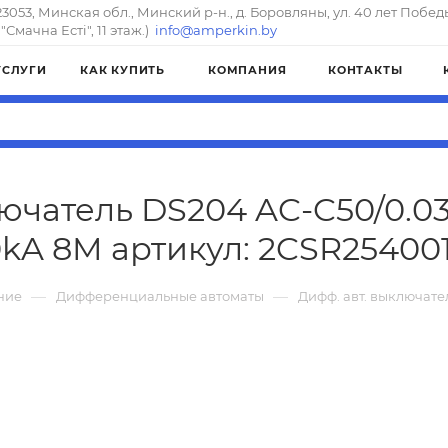
23053, Минская обл., Минский р-н., д. Боровляны, ул. 40 лет Побед
"Смачна Естi", 11 этаж.)
info@amperkin.by
УСЛУГИ
КАК КУПИТЬ
КОМПАНИЯ
КОНТАКТЫ
лючатель DS204 AC-C50/0.03
0kA 8M артикул: 2CSR25400
—
—
ние
Дифференциальные автоматы
Дифф. авт. выключате