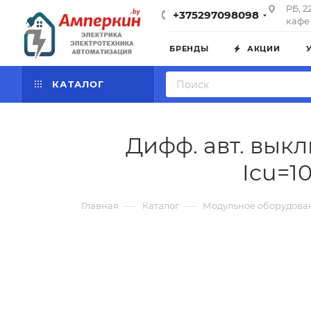
РБ, 2
+375297098098
кафе 
БРЕНДЫ
АКЦИИ
КАТАЛОГ
Дифф. авт. вык
Icu=1
—
—
Главная
Каталог
Модульное оборудова