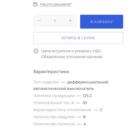
Нашли дешевле?
В КОРЗИНУ
КУПИТЬ В 1 КЛИК
Цена актуальна и указана с НДС.
Обязательно уточнение наличия.
Характеристики
Тип изделия
—
дифференциальный
автоматический выключатель
Линейка продукции
—
DS 2
Номинальный ток, A
—
50
Характеристика отключения
—
C
Количество модулей
—
8
Количество полюсов
—
4