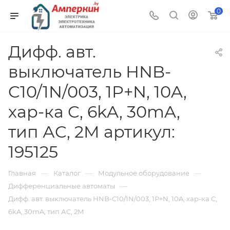
0
Дифф. авт.
выключатель HNB-
C10/1N/003, 1P+N, 10A,
хар-ка C, 6kA, 30mA,
тип АC, 2M артикул:
195125
—
—
—
Главная
Каталог
Модульное оборудование
—
Дифференциальные автоматы
Дифф. авт. выключатель HNB-C10/1N/003, 1P+N, 10A, хар-ка C,
6kA, 30mA, тип АC, 2M