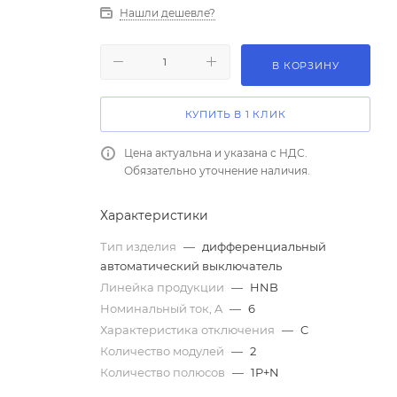
Нашли дешевле?
В КОРЗИНУ
КУПИТЬ В 1 КЛИК
Цена актуальна и указана с НДС.
Обязательно уточнение наличия.
Характеристики
Тип изделия
—
дифференциальный
автоматический выключатель
Линейка продукции
—
HNB
Номинальный ток, A
—
6
Характеристика отключения
—
C
Количество модулей
—
2
Количество полюсов
—
1P+N