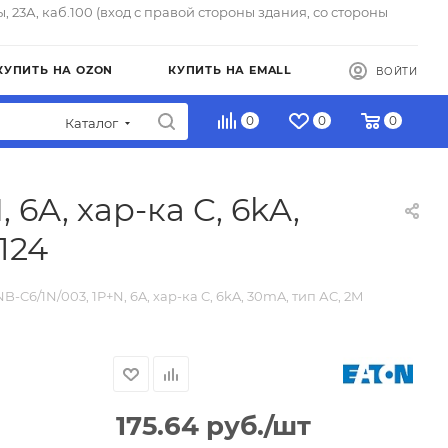
ы, 23А, каб.100 (вход с правой стороны здания, со стороны
КУПИТЬ НА OZON
КУПИТЬ НА EMALL
ВОЙТИ
0
0
0
Каталог
6A, хар-ка C, 6kA,
124
-C6/1N/003, 1P+N, 6A, хар-ка C, 6kA, 30mA, тип АC, 2M
175.64
руб.
/шт