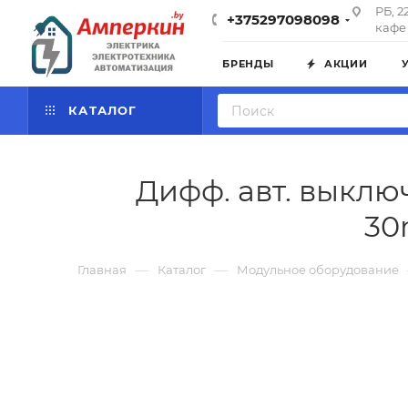
РБ, 2
+375297098098
кафе 
БРЕНДЫ
АКЦИИ
КАТАЛОГ
Дифф. авт. выключ
30
—
—
Главная
Каталог
Модульное оборудование