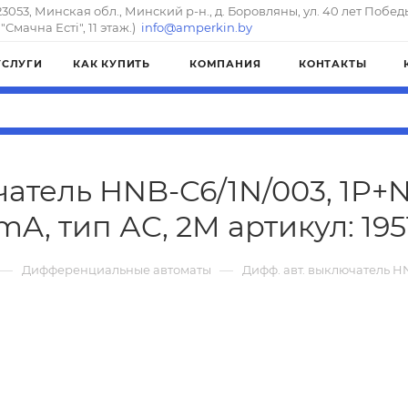
23053, Минская обл., Минский р-н., д. Боровляны, ул. 40 лет Побед
"Смачна Естi", 11 этаж.)
info@amperkin.by
УСЛУГИ
КАК КУПИТЬ
КОМПАНИЯ
КОНТАКТЫ
атель HNB-C6/1N/003, 1P+N, 
mA, тип АC, 2M артикул: 195
—
—
Дифференциальные автоматы
Дифф. авт. выключатель HNB