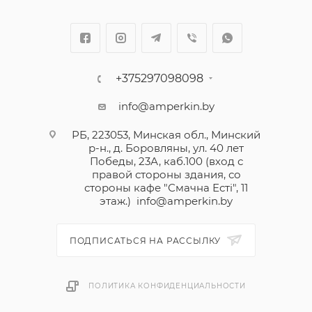
Характеристика АС - срабатывание обеспечивается
синусоидальным переменным дифференциальным
током.
+375297098098
Дифференциальный автоматический выключатель
info@amperkin.by
Легранд предназначен для управления,
РБ, 223053, Минская обл., Минский
разъединения и защиты электрических сетей от
р-н., д. Боровляны, ул. 40 лет
сверхтоков и нарушений изоляции.
Победы, 23А, каб.100 (вход с
Защищает людей от поражения электрическим
правой стороны здания, со
стороны кафе "Смачна Естi", 11
током при прямом и косвенном прикосновении.
этаж.)
info@amperkin.by
Возможность оснащения вспомогательными
устройствами и дополнительными
ПОДПИСАТЬСЯ НА РАССЫЛКУ
принадлежностями для устройств серии DX3.
ПОЛИТИКА КОНФИДЕНЦИАЛЬНОСТИ