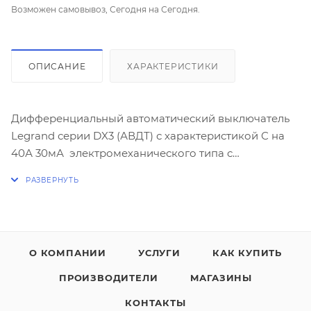
Возможен самовывоз, Сегодня на Сегодня.
ОПИСАНИЕ
ХАРАКТЕРИСТИКИ
Дифференциальный автоматический выключатель
Legrand серии DX3 (АВДТ) с характеристикой С на
40А 30мА электромеханического типа с
повышенной защитой от ложных срабатываний в
условиях помех.
Отключающая способность:
- 6кА - согласно МЭК 61009-1
О КОМПАНИИ
УСЛУГИ
КАК КУПИТЬ
- 10кА - согласно МЭК 60947-2
ПРОИЗВОДИТЕЛИ
МАГАЗИНЫ
Количество полюсов - 1П+Н. Зажим для
КОНТАКТЫ
нейтрального проводника с правой стороны.