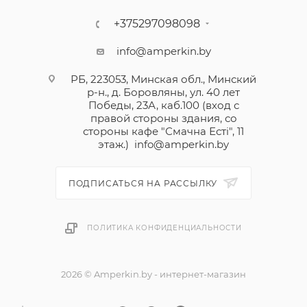
+375297098098
Дифференциальный автоматический выключатель
Легранд предназначен для управления,
info@amperkin.by
разъединения и защиты электрических сетей от
РБ, 223053, Минская обл., Минский
сверхтоков и нарушений изоляции.
р-н., д. Боровляны, ул. 40 лет
Защищает людей от поражения электрическим
Победы, 23А, каб.100 (вход с
током при прямом и косвенном прикосновении.
правой стороны здания, со
стороны кафе "Смачна Естi", 11
этаж.)
info@amperkin.by
Возможность оснащения вспомогательными
устройствами и дополнительными
принадлежностями для устройств серии DX3.
ПОДПИСАТЬСЯ НА РАССЫЛКУ
ПОЛИТИКА КОНФИДЕНЦИАЛЬНОСТИ
2026 © Amperkin.by - интернет-магазин