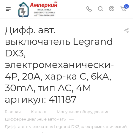
0
Дифф. авт.
выключатель Legrand
DX3,
электромеханический,
4P, 20A, хар-ка C, 6kA,
30mA, тип AC, 4M
артикул: 411187
—
—
—
Главная
Каталог
Модульное оборудование
—
Дифференциальные автоматы
Дифф. авт. выключатель Legrand DX3, электромеханический,