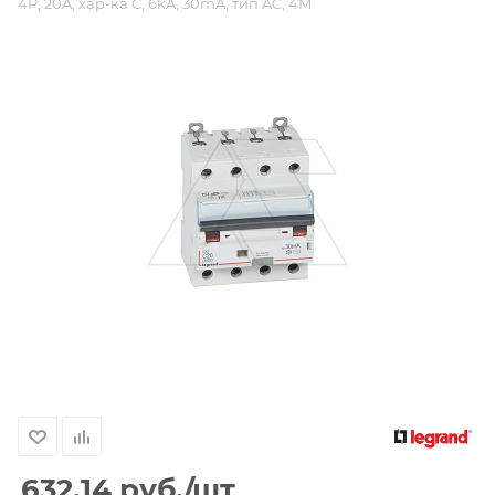
4P, 20A, хар-ка C, 6kA, 30mA, тип AC, 4M
632.14
руб.
/шт