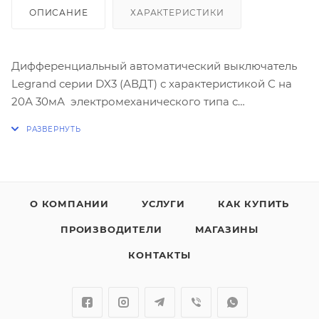
ОПИСАНИЕ
ХАРАКТЕРИСТИКИ
Дифференциальный автоматический выключатель
Legrand серии DX3 (АВДТ) с характеристикой С на
20А 30мА электромеханического типа с
повышенной защитой от ложных срабатываний в
условиях помех.
Отключающая способность:
- 6кА - согласно МЭК 61009-1
О КОМПАНИИ
УСЛУГИ
КАК КУПИТЬ
- 10кА - согласно МЭК 60947-2
ПРОИЗВОДИТЕЛИ
МАГАЗИНЫ
Четырехполюсный.
КОНТАКТЫ
Характеристика АС - срабатывание обеспечивается
синусоидальным переменным дифференциальным
током.