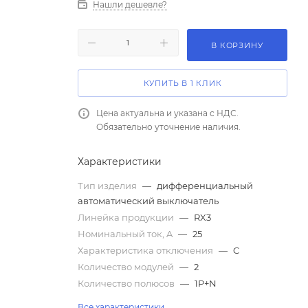
Нашли дешевле?
В КОРЗИНУ
КУПИТЬ В 1 КЛИК
Цена актуальна и указана с НДС.
Обязательно уточнение наличия.
Характеристики
Тип изделия
—
дифференциальный
автоматический выключатель
Линейка продукции
—
RX3
Номинальный ток, A
—
25
Характеристика отключения
—
C
Количество модулей
—
2
Количество полюсов
—
1P+N
Все характеристики