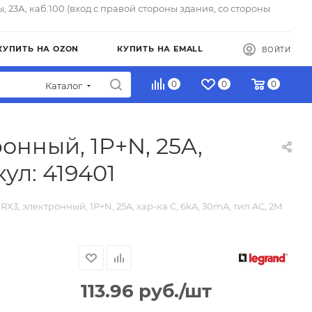
ы, 23А, каб.100 (вход с правой стороны здания, со стороны
КУПИТЬ НА OZON
КУПИТЬ НА EMALL
ВОЙТИ
0
0
0
Каталог
онный, 1P+N, 25A,
кул: 419401
X3, электронный, 1P+N, 25A, хар-ка C, 6kA, 30mA, тип AC, 2M
113.96
руб.
/шт