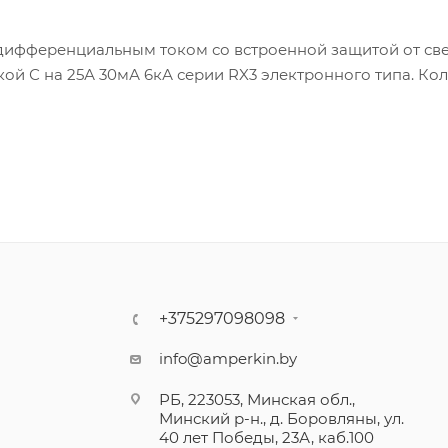
дифференциальным током со встроенной защитой от св
кой С на 25А 30мА 6кА серии RX3 электронного типа. Ко
я синусоидальным переменным дифференциальным током
гранд предназначен для управления, разъединения и 
золяции. Защищает людей от поражения электрическим т
рена.
+375297098098
info@amperkin.by
РБ, 223053, Минская обл.,
Минский р-н., д. Боровляны, ул.
40 лет Победы, 23А, каб.100