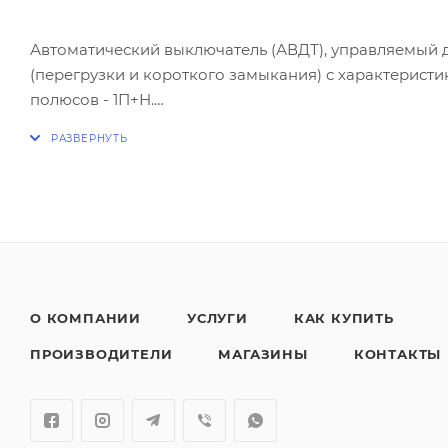
Автоматический выключатель (АВДТ), управляемый 
(перегрузки и короткого замыкания) с характеристи
полюсов - 1П+Н.
Характеристика АС - срабатывание обеспечиваетс
Дифференциальный автоматический выключатель Ле
электрических сетей от сверхтоков и нарушений и
прямом и косвенном прикосновении.
Установка вспомогательных устройств не предусмот
О КОМПАНИИ
УСЛУГИ
КАК КУПИТЬ
Совместим с гребенчатыми шинами.
ПРОИЗВОДИТЕЛИ
МАГАЗИНЫ
КОНТАКТЫ