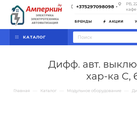
РБ, 2
+375297098098
кафе 
БРЕНДЫ
АКЦИИ
КАТАЛОГ
Дифф. авт. выклю
хар-ка C, 
—
—
—
Главная
Каталог
Модульное оборудование
Ди