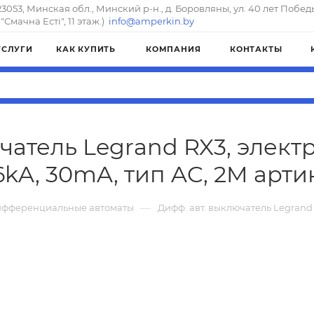
23053, Минская обл., Минский р-н., д. Боровляны, ул. 40 лет Побед
"Смачна Естi", 11 этаж.)
info@amperkin.by
УСЛУГИ
КАК КУПИТЬ
КОМПАНИЯ
КОНТАКТЫ
чатель Legrand RX3, электр
6kA, 30mA, тип AC, 2M арти
—
фференциальные автоматы
Дифф. авт. выключатель Legrand R