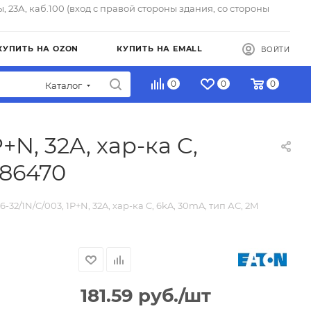
ы, 23А, каб.100 (вход с правой стороны здания, со стороны
КУПИТЬ НА OZON
КУПИТЬ НА EMALL
ВОЙТИ
0
0
0
Каталог
+N, 32A, хар-ка C,
286470
32/1N/C/003, 1P+N, 32A, хар-ка C, 6kA, 30mA, тип АС, 2M
181.59
руб.
/шт