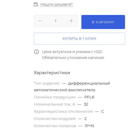
Нашли дешевле?
В КОРЗИНУ
КУПИТЬ В 1 КЛИК
Цена актуальна и указана с НДС.
Обязательно уточнение наличия.
Характеристики
Тип изделия
—
дифференциальный
автоматический выключатель
Линейка продукции
—
PFL6
Номинальный ток, A
—
32
Характеристика отключения
—
C
Количество модулей
—
2
Количество полюсов
—
1P+N