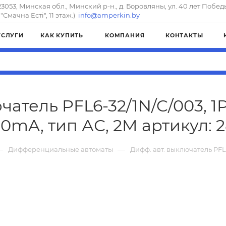
23053, Минская обл., Минский р-н., д. Боровляны, ул. 40 лет Побед
"Смачна Естi", 11 этаж.)
info@amperkin.by
УСЛУГИ
КАК КУПИТЬ
КОМПАНИЯ
КОНТАКТЫ
атель PFL6-32/1N/C/003, 1P
30mA, тип АС, 2M артикул: 
—
—
Дифференциальные автоматы
Дифф. авт. выключатель PFL6-