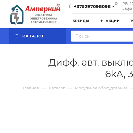
РБ, 2
+375297098098
кафе 
БРЕНДЫ
АКЦИИ
КАТАЛОГ
Дифф. авт. выключ
6kA, 
—
—
Главная
Каталог
Модульное оборудование