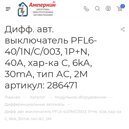
0
Дифф. авт.
выключатель PFL6-
40/1N/C/003, 1P+N,
40A, хар-ка C, 6kA,
30mA, тип АС, 2M
артикул: 286471
—
—
—
Главная
Каталог
Модульное оборудование
—
Дифференциальные автоматы
Дифф. авт. выключатель PFL6-40/1N/C/003, 1P+N, 40A, хар-ка
C, 6kA, 30mA, тип АС, 2M