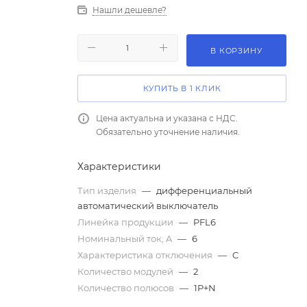
Нашли дешевле?
В КОРЗИНУ
КУПИТЬ В 1 КЛИК
Цена актуальна и указана с НДС.
Обязательно уточнение наличия.
Характеристики
Тип изделия
—
дифференциальный
автоматический выключатель
Линейка продукции
—
PFL6
Номинальный ток, A
—
6
Характеристика отключения
—
C
Количество модулей
—
2
Количество полюсов
—
1P+N