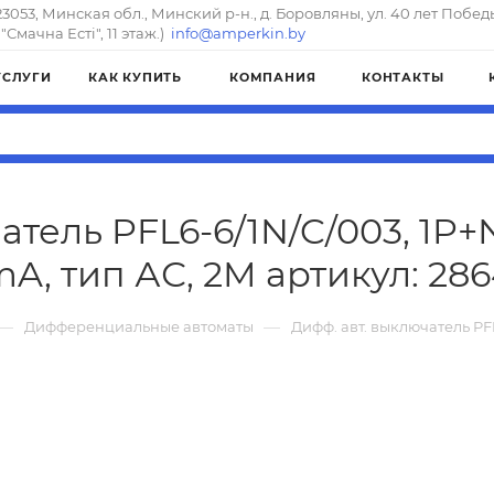
23053, Минская обл., Минский р-н., д. Боровляны, ул. 40 лет Побед
"Смачна Естi", 11 этаж.)
info@amperkin.by
УСЛУГИ
КАК КУПИТЬ
КОМПАНИЯ
КОНТАКТЫ
тель PFL6-6/1N/C/003, 1P+N,
A, тип АС, 2M артикул: 28
—
—
Дифференциальные автоматы
Дифф. авт. выключатель PFL6