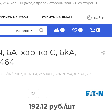
ы, 23А, каб.100 (вход с правой стороны здания, со стороны
КУПИТЬ НА OZON
КУПИТЬ НА EMALL
ВОЙТИ
0
0
0
Каталог
 6A, хар-ка C, 6kA,
6464
-6/1N/C/003, 1P+N, 6A, хар-ка C, 6kA, 30mA, тип АС, 2M
192.12
руб.
/шт