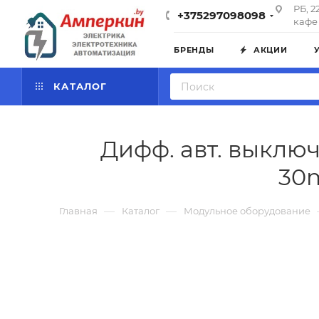
РБ, 2
+375297098098
кафе 
БРЕНДЫ
АКЦИИ
КАТАЛОГ
Дифф. авт. выключа
30m
—
—
Главная
Каталог
Модульное оборудование