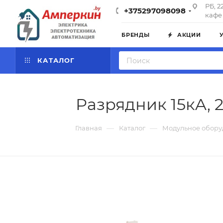
РБ, 2
+375297098098
кафе 
БРЕНДЫ
АКЦИИ
КАТАЛОГ
Разрядник 15кA, 
—
—
Главная
Каталог
Модульное обору