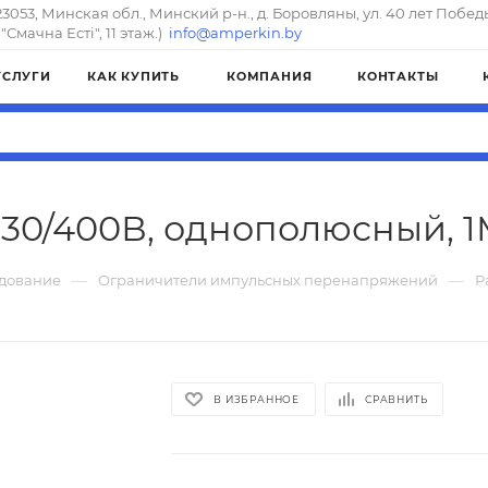
23053, Минская обл., Минский р-н., д. Боровляны, ул. 40 лет Побед
"Смачна Естi", 11 этаж.)
info@amperkin.by
УСЛУГИ
КАК КУПИТЬ
КОМПАНИЯ
КОНТАКТЫ
230/400В, однополюсный, 1
—
—
дование
Ограничители импульсных перенапряжений
Р
В ИЗБРАННОЕ
СРАВНИТЬ