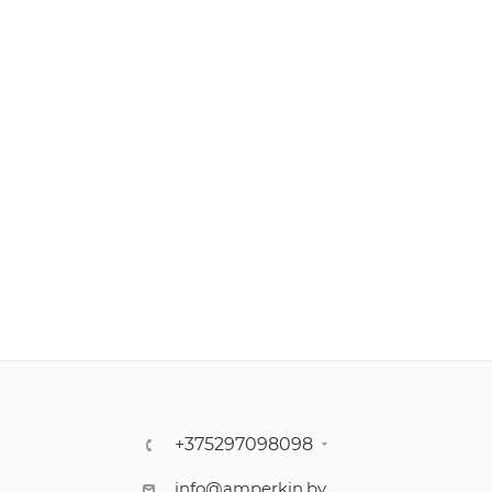
+375297098098
info@amperkin.by