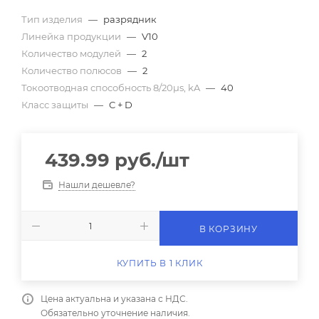
Тип изделия
—
разрядник
Линейка продукции
—
V10
Количество модулей
—
2
Количество полюсов
—
2
Токоотводная способность 8/20µs, kA
—
40
Класс защиты
—
C + D
439.99
руб.
/шт
Нашли дешевле?
В КОРЗИНУ
КУПИТЬ В 1 КЛИК
Цена актуальна и указана с НДС.
Обязательно уточнение наличия.