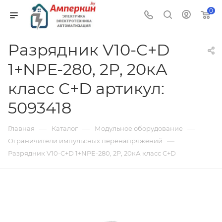
0
Разрядник V10-C+D
1+NPE-280, 2P, 20кА
класс С+D артикул:
5093418
—
—
—
Главная
Каталог
Модульное оборудование
—
Ограничители импульсных перенапряжений
Разрядник V10-C+D 1+NPE-280, 2P, 20кА класс С+D