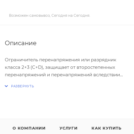
Возможен самовывоз, Сегодня на Сегодня.
Описание
Ограничитель перенапряжения или разрядник
класса 2+3 (C+D), защищает от второстепенных
перенапряжений и перенапряжений вследствии
коммутации аппаратов, предназначен для защиты
конечного оборудования, построен по
варисторному принципу, оборудован сменными
штекерными модулями, устанавливается как
повторная защита в шкафах управления
(распределения к конечному оборудованию)
О КОМПАНИИ
УСЛУГИ
КАК КУПИТЬ