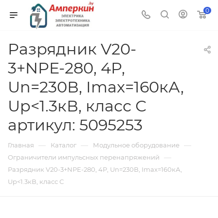
0
Разрядник V20-
3+NPE-280, 4P,
Un=230В, Imax=160кА,
Up<1.3кВ, класс С
артикул: 5095253
—
—
—
Главная
Каталог
Модульное оборудование
—
Ограничители импульсных перенапряжений
Разрядник V20-3+NPE-280, 4P, Un=230В, Imax=160кА,
Up<1.3кВ, класс С