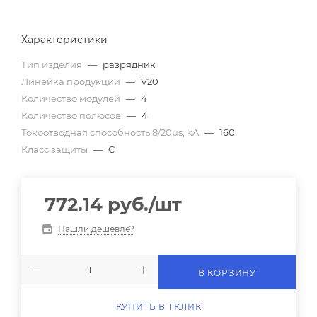
Характеристики
Тип изделия
—
разрядник
Линейка продукции
—
V20
Количество модулей
—
4
Количество полюсов
—
4
Токоотводная способность 8/20µs, kA
—
160
Класс защиты
—
C
772.14
руб.
/шт
Нашли дешевле?
В КОРЗИНУ
КУПИТЬ В 1 КЛИК