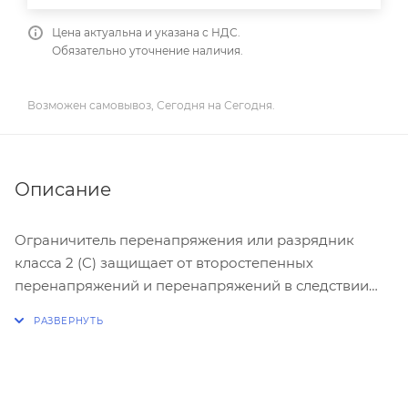
Цена актуальна и указана с НДС.
Обязательно уточнение наличия.
Возможен самовывоз, Сегодня на Сегодня.
Описание
Ограничитель перенапряжения или разрядник
класса 2 (C) защищает от второстепенных
перенапряжений и перенапряжений в следствии
коммутации аппаратов, построен по варисторному
принципу, оборудован сменными штекерными
модулями, устанавливается как повторная защита в
распределительных шкафах.