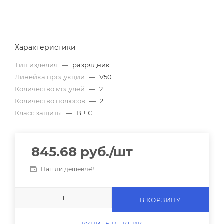
Характеристики
Тип изделия
—
разрядник
Линейка продукции
—
V50
Количество модулей
—
2
Количество полюсов
—
2
Класс защиты
—
B + C
845.68
руб.
/шт
Нашли дешевле?
В КОРЗИНУ