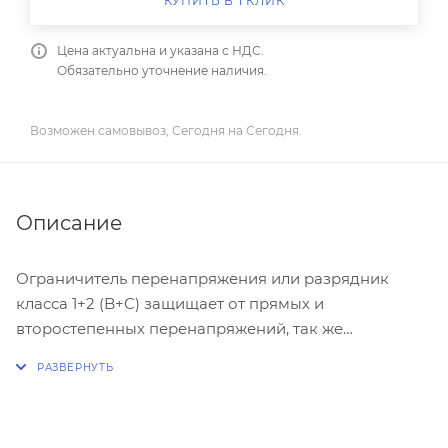
КУПИТЬ В 1 КЛИК
Цена актуальна и указана с НДС.
Обязательно уточнение наличия.
Возможен самовывоз, Сегодня на Сегодня.
Описание
Ограничитель перенапряжения или разрядник
класса 1+2 (B+C) защищает от прямых и
второстепенных перенапряжений, так же
перенапряжений вследствии коммутации
аппаратов. Построен по варисторному принципу,
оборудован сменными штекерными модулями,
продвинутая модель разрядников серии V25,