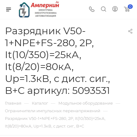
0
Разрядник V50-
1+NPE+FS-280, 2P,
It(10/350)=25кА,
It(8/20)=80кА,
Up=1.3кВ, с дист. сиг.,
B+C артикул: 5093531
—
—
—
Главная
Каталог
Модульное оборудование
—
Ограничители импульсных перенапряжений
Разрядник V50-1+NPE+FS-280, 2P, It(10/350)=25кА,
It(8/20)=80кА, Up=1.3кВ, с дист. сиг., B+C