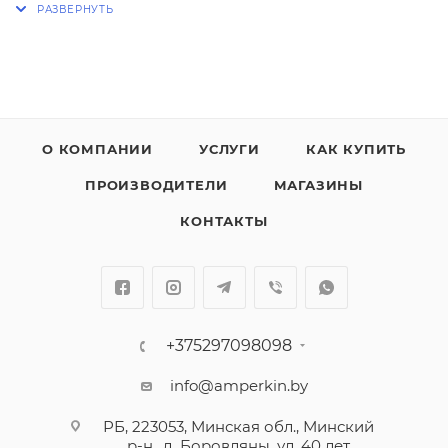
аппаратов. Построен по варисторному принципу,
оборудован сменными штекерными модулями,
продвинутая модель разрядников серии V25,
устанавливается как главная защита в вводных и
вводно-распределительных шкафах.
О КОМПАНИИ
УСЛУГИ
КАК КУПИТЬ
ПРОИЗВОДИТЕЛИ
МАГАЗИНЫ
КОНТАКТЫ
+375297098098
info@amperkin.by
РБ, 223053, Минская обл., Минский
р-н., д. Боровляны, ул. 40 лет