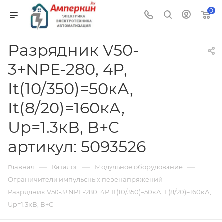
0
Разрядник V50-
3+NPE-280, 4P,
It(10/350)=50кА,
It(8/20)=160кА,
Up=1.3кВ, В+C
артикул: 5093526
—
—
—
Главная
Каталог
Модульное оборудование
—
Ограничители импульсных перенапряжений
Разрядник V50-3+NPE-280, 4P, It(10/350)=50кА, It(8/20)=160кА,
Up=1.3кВ, В+C