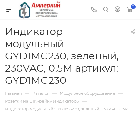
0
Индикатор
модульный
GYD1MG230, зеленый,
230VAC, 0.5M артикул:
GYD1MG230
—
—
—
Главная
Каталог
Модульное оборудование
—
Розетки на DIN-рейку Индикаторы
Индикатор модульный GYD1MG230, зеленый, 230VAC, 0.5M