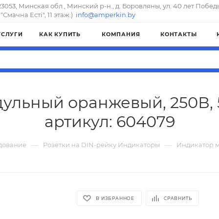
23053, Минская обл., Минский р-н., д. Боровляны, ул. 40 лет Побед
"Смачна Естi", 11 этаж.)
info@amperkin.by
УСЛУГИ
КАК КУПИТЬ
КОМПАНИЯ
КОНТАКТЫ
ульный оранжевый, 250В, 
артикул: 604079
—
—
дование
Розетки на DIN-рейку Индикаторы
Индикатор м
В ИЗБРАННОЕ
СРАВНИТЬ