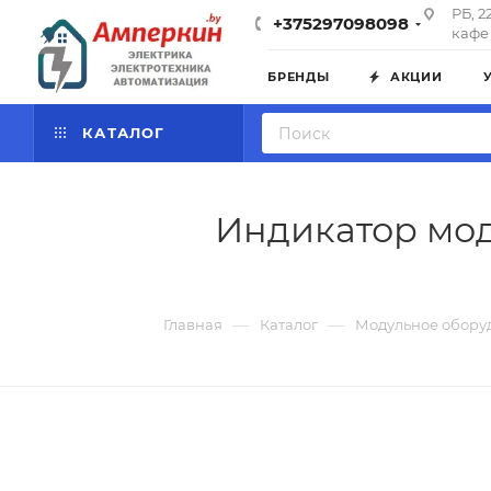
РБ, 2
+375297098098
кафе 
БРЕНДЫ
АКЦИИ
КАТАЛОГ
Индикатор мод
—
—
Главная
Каталог
Модульное обору