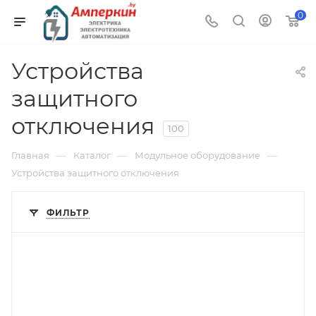
0
Устройства
защитного
отключения
100
—
—
—
Главная
Каталог
Модульное оборудование
Устройства защитного отключения
ФИЛЬТР
Тип изделия
устройство защитного отключения
Линейка продукции
RX3