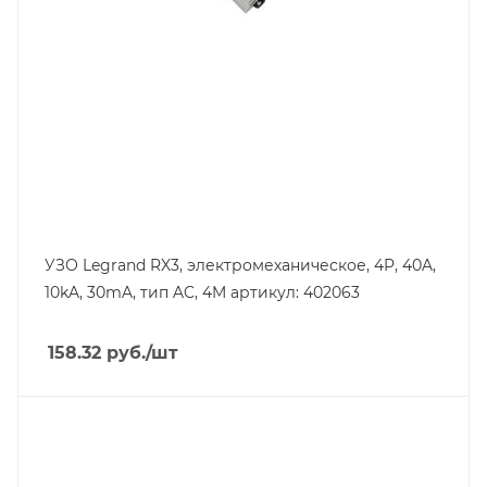
Степень защиты
IP20
Номинальный ток утечки, mA
30
УЗО Legrand RX3, электромеханическое, 4P, 40A,
10kA, 30mA, тип AC, 4M артикул: 402063
158.32
руб.
/шт
Тип изделия
устройство защитного отключения
Линейка продукции