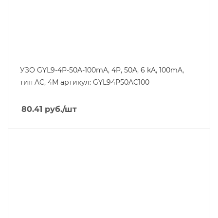
Номинальный ток утечки, mA
100
УЗО GYL9-4P-50A-100mA, 4P, 50A, 6 kA, 100mA,
тип AC, 4M артикул: GYL94P50AC100
80.41
руб.
/шт
Тип изделия
устройство защитного отключения
Линейка продукции
GYL9
Номинальный ток, A
25