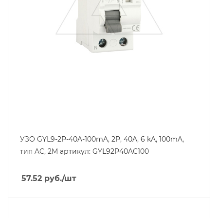
Отключающая способность, kA
6
Тип защиты по току утечки
VAC
Степень защиты
IP20
Номинальный ток утечки, mA
100
УЗО GYL9-2P-40A-100mA, 2P, 40A, 6 kA, 100mA,
тип AC, 2M артикул: GYL92P40AC100
57.52
руб.
/шт
Тип изделия