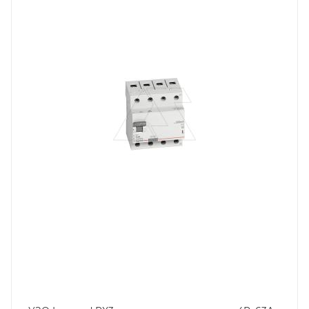
Номинальный ток, A
63
Количество модулей
4
Количество полюсов
4
Отключающая способность, kA
10
Степень защиты
IP20
Номинальный ток утечки, mA
300