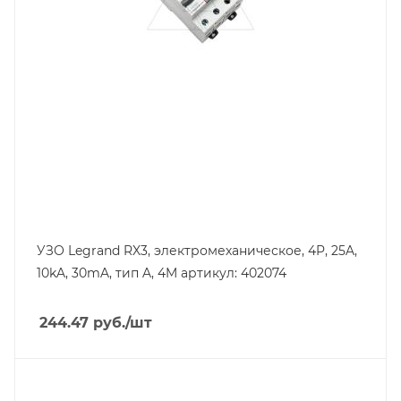
10
Степень защиты
IP20
Номинальный ток утечки, mA
30
УЗО Legrand RX3, электромеханическое, 4P, 25A,
10kA, 30mA, тип A, 4M артикул: 402074
244.47
руб.
/шт
Тип изделия