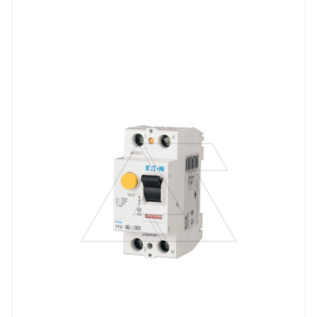
Тип изделия
устройство защитного отключения
Линейка продукции
PF6
Номинальный ток, A
40
Количество модулей
2
Количество полюсов
2
Отключающая способность, kA
6
Тип защиты по току утечки
VAC
Степень защиты
IP20
Номинальный ток утечки, mA