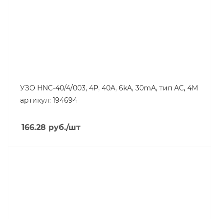
IP20
Номинальный ток утечки, mA
30
УЗО HNC-40/4/003, 4P, 40A, 6kA, 30mA, тип АC, 4M
артикул: 194694
166.28
руб.
/шт
Тип изделия
устройство защитного отключения
Линейка продукции
PF6
Номинальный ток, A