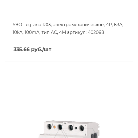
УЗО Legrand RX3, электромеханическое, 4P, 63A,
10kA, 100mA, тип AC, 4M артикул: 402068
335.66
руб.
/шт
Тип изделия
устройство защитного отключения
Линейка продукции
HNC
Номинальный ток, A
25
Количество модулей
4
Количество полюсов