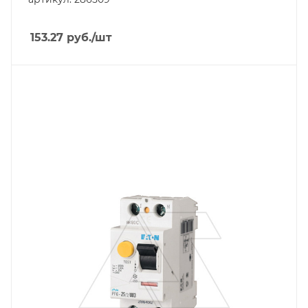
153.27
руб.
/шт
Тип изделия
устройство защитного отключения
Линейка продукции
PF6
Номинальный ток, A
25
Количество модулей
2
Количество полюсов
2
Отключающая способность, kA
6
Тип защиты по току утечки