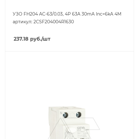
УЗО FH204 AC-63/0.03, 4P 63A 30mA Inc=6kA 4M
артикул: 2CSF204004R1630
237.18
руб.
/шт
Тип изделия
устройство защитного отключения
Линейка продукции
GYL9
Номинальный ток, A
40
Количество модулей
2
Количество полюсов
2