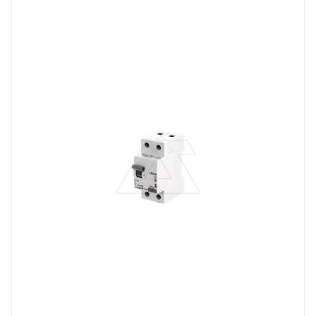
устройство защитного отключения
Линейка продукции
RX3
Номинальный ток, A
40
Количество модулей
2
Количество полюсов
2
Отключающая способность, kA
10
Степень защиты
IP20
Номинальный ток утечки, mA
30