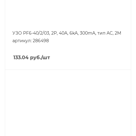
300
УЗО PF6-40/2/03, 2P, 40A, 6kA, 300mA, тип АC, 2M
артикул: 286498
133.04
руб.
/шт
Тип изделия
устройство защитного отключения
Линейка продукции
RX3
Номинальный ток, A
63
Количество модулей
2