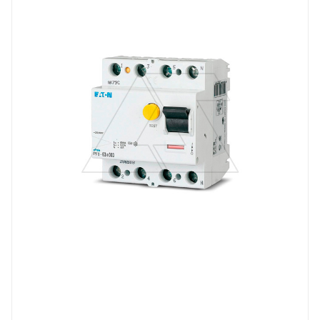
Номинальный ток, A
63
Количество модулей
4
Количество полюсов
4
Отключающая способность, kA
6
Тип защиты по току утечки
VAC
Степень защиты
IP20
Номинальный ток утечки, mA
30