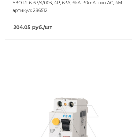
УЗО PF6-63/4/003, 4P, 63A, 6kA, 30mA, тип АC, 4M
артикул: 286512
204.05
руб.
/шт
Тип изделия
устройство защитного отключения
Линейка продукции
PF6
Номинальный ток, A
40
Количество модулей
2
Количество полюсов
2
Отключающая способность, kA
6