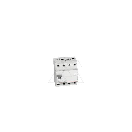
устройство защитного отключения
Линейка продукции
RX3
Номинальный ток, A
63
Количество модулей
4
Количество полюсов
4
Отключающая способность, kA
10
Степень защиты
IP20
Номинальный ток утечки, mA
100