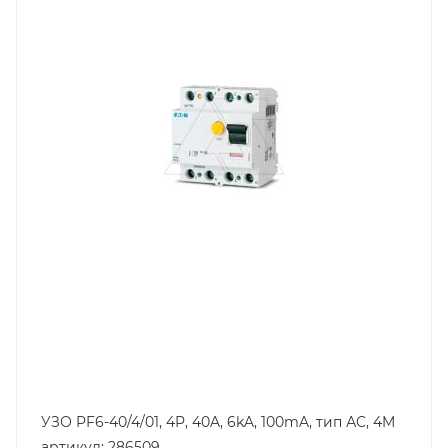
40
Количество модулей
4
Количество полюсов
4
Отключающая способность, kA
6
Тип защиты по току утечки
VAC
Степень защиты
IP20
Номинальный ток утечки, mA
100
УЗО PF6-40/4/01, 4P, 40A, 6kA, 100mA, тип АC, 4M
артикул: 286509