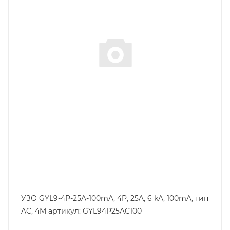
Количество модулей
4
Количество полюсов
4
Отключающая способность, kA
6
Тип защиты по току утечки
VAC
Степень защиты
IP20
Номинальный ток утечки, mA
100
УЗО GYL9-4P-25A-100mA, 4P, 25A, 6 kA, 100mA, тип
AC, 4M артикул: GYL94P25AC100