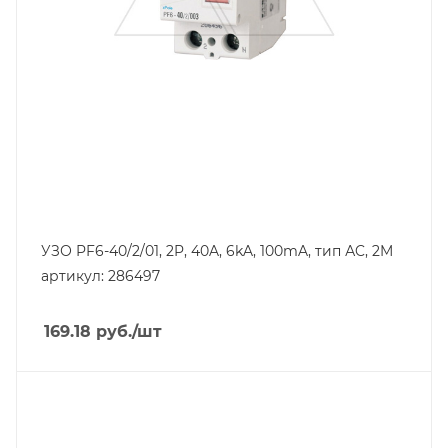
Тип защиты по току утечки
VAC
Степень защиты
IP20
Номинальный ток утечки, mA
100
УЗО PF6-40/2/01, 2P, 40A, 6kA, 100mA, тип АC, 2M
артикул: 286497
169.18
руб.
/шт
Тип изделия
устройство защитного отключения