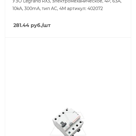
УЗО Legrand RX3, электромеханическое, 4P, 63A,
10kA, 300mA, тип AC, 4M артикул: 402072
281.44
руб.
/шт
Тип изделия
устройство защитного отключения
Линейка продукции
RX3
Номинальный ток, A
40
Количество модулей
4
Количество полюсов
4
Отключающая способность, kA
10