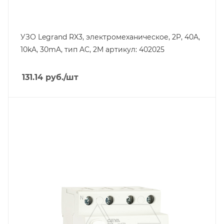
УЗО Legrand RX3, электромеханическое, 2P, 40A,
10kA, 30mA, тип AC, 2M артикул: 402025
131.14
руб.
/шт
Тип изделия
устройство защитного отключения
Линейка продукции
GYL9
Номинальный ток, A
63
Количество модулей
4
Количество полюсов