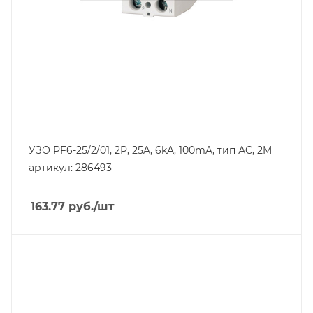
VAC
Степень защиты
IP20
Номинальный ток утечки, mA
100
УЗО PF6-25/2/01, 2P, 25A, 6kA, 100mA, тип АC, 2M
артикул: 286493
163.77
руб.
/шт
Тип изделия
устройство защитного отключения
Линейка продукции
PF6