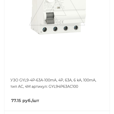
4
Отключающая способность, kA
6
Тип защиты по току утечки
VAC
Степень защиты
IP20
Номинальный ток утечки, mA
100
УЗО GYL9-4P-63A-100mA, 4P, 63A, 6 kA, 100mA,
тип AC, 4M артикул: GYL94P63AC100
77.15
руб.
/шт