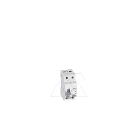
Тип изделия
устройство защитного отключения
Линейка продукции
RX3
Номинальный ток, A
40
Количество модулей
2
Количество полюсов
2
Отключающая способность, kA
10
Степень защиты
IP20
Номинальный ток утечки, mA
300