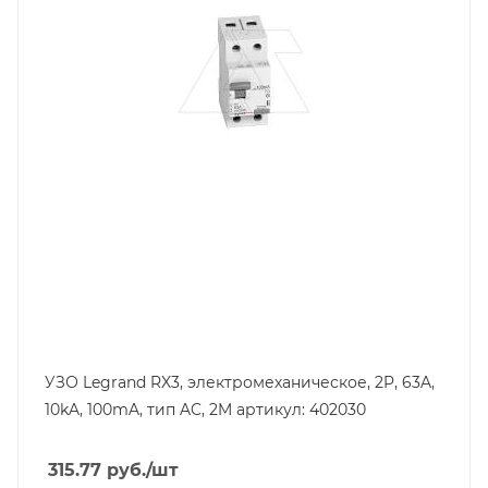
Количество полюсов
2
Отключающая способность, kA
10
Степень защиты
IP20
Номинальный ток утечки, mA
100
УЗО Legrand RX3, электромеханическое, 2P, 63A,
10kA, 100mA, тип AC, 2M артикул: 402030
315.77
руб.
/шт