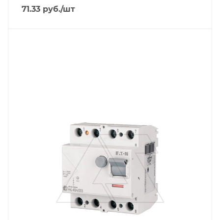
71.33
руб.
/шт
Тип изделия
устройство защитного отключения
Линейка продукции
HNC
Номинальный ток, A
40
Количество модулей
4
Количество полюсов
4
Отключающая способность, kA
6
Тип защиты по току утечки
VAC
Степень защиты