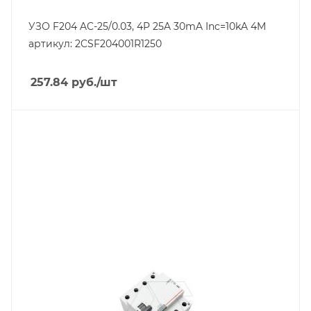
УЗО F204 AC-25/0.03, 4P 25A 30mA Inc=10kA 4M
артикул: 2CSF204001R1250
257.84
руб.
/шт
Тип изделия
устройство защитного отключения
Линейка продукции
RX3
Номинальный ток, A
25
Количество модулей
4
Количество полюсов
4
Отключающая способность, kA