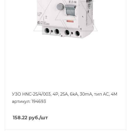
4
Отключающая способность, kA
6
Тип защиты по току утечки
VAC
Степень защиты
IP20
Номинальный ток утечки, mA
30
УЗО HNC-25/4/003, 4P, 25A, 6kA, 30mA, тип АC, 4M
артикул: 194693
158.22
руб.
/шт