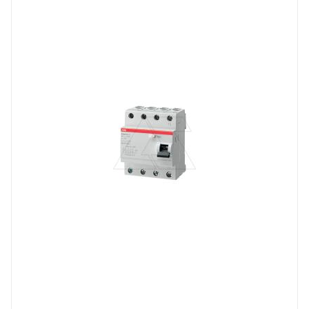
Линейка продукции
FH 2
Номинальный ток, A
63
Количество модулей
4
Количество полюсов
4
Отключающая способность, kA
6
Степень защиты
IP20
Номинальный ток утечки, mA
30