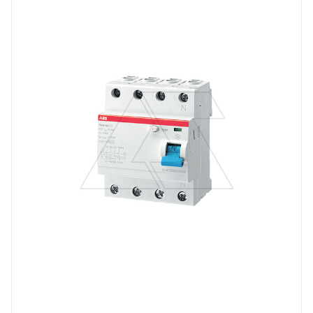
F 2
Номинальный ток, A
25
Количество модулей
4
Количество полюсов
4
Отключающая способность, kA
10
Степень защиты
IP20
Номинальный ток утечки, mA
30