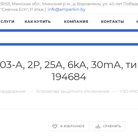
23053, Минская обл., Минский р-н., д. Боровляны, ул. 40 лет Побед
"Смачна Естi", 11 этаж.)
info@amperkin.by
УСЛУГИ
КАК КУПИТЬ
КОМПАНИЯ
КОНТАКТЫ
3-A, 2P, 25A, 6kA, 30mA, ти
194684
—
—
борудование
Устройства защитного отключения
УЗО HNC-
В ИЗБРАННОЕ
СРАВНИТЬ