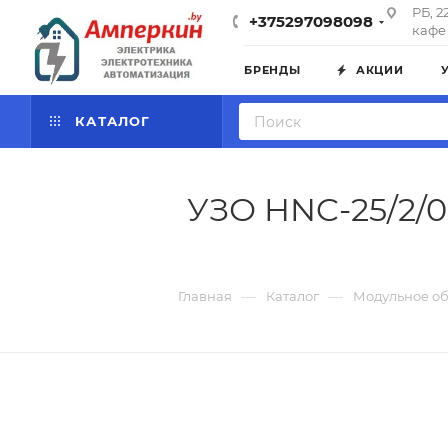
РБ, 2
+375297098098
кафе 
БРЕНДЫ
АКЦИИ
КАТАЛОГ
УЗО HNC-25/2/00
—
—
Главная
Каталог
Модульное о