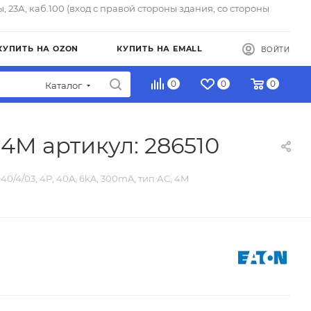
ы, 23А, каб.100 (вход с правой стороны здания, со стороны
КУПИТЬ НА OZON
КУПИТЬ НА EMALL
ВОЙТИ
0
0
0
Каталог
 4M артикул: 286510
40/4/03, 4P, 40A, 6kA, 300mA, тип АC, 4M