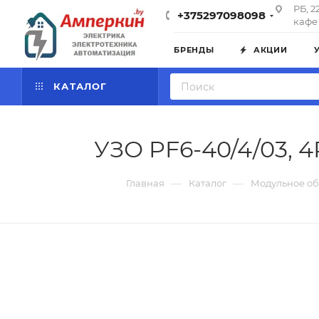
РБ, 2
+375297098098
кафе 
БРЕНДЫ
АКЦИИ
КАТАЛОГ
УЗО PF6-40/4/03, 4
—
—
Главная
Каталог
Модульное о