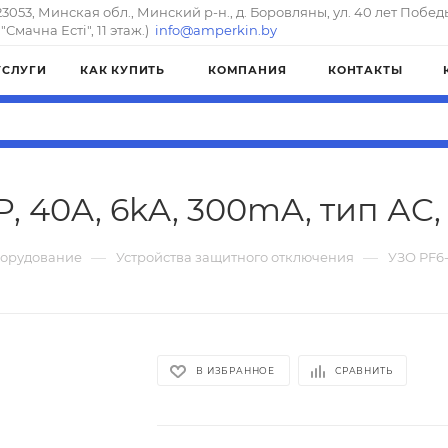
23053, Минская обл., Минский р-н., д. Боровляны, ул. 40 лет Побед
"Смачна Естi", 11 этаж.)
info@amperkin.by
УСЛУГИ
КАК КУПИТЬ
КОМПАНИЯ
КОНТАКТЫ
P, 40A, 6kA, 300mA, тип АC,
—
—
борудование
Устройства защитного отключения
УЗО PF6-
В ИЗБРАННОЕ
СРАВНИТЬ