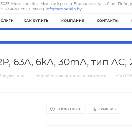
23053, Минская обл., Минский р-н., д. Боровляны, ул. 40 лет Побед
"Смачна Естi", 11 этаж.)
info@amperkin.by
УСЛУГИ
КАК КУПИТЬ
КОМПАНИЯ
КОНТАКТЫ
2P, 63A, 6kA, 30mA, тип АC,
—
—
борудование
Устройства защитного отключения
УЗО PF6-
В ИЗБРАННОЕ
СРАВНИТЬ