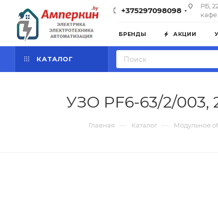
РБ, 2
+375297098098
кафе 
БРЕНДЫ
АКЦИИ
КАТАЛОГ
УЗО PF6-63/2/003, 
—
—
Главная
Каталог
Модульное о