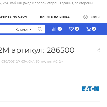
ы, 23А, каб.100 (вход с правой стороны здания, со стороны
КУПИТЬ НА OZON
КУПИТЬ НА EMALL
ВОЙТИ
0
0
0
Каталог
 2M артикул: 286500
63/2/003, 2P, 63A, 6kA, 30mA, тип АC, 2M