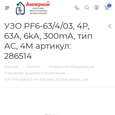
0
УЗО PF6-63/4/03, 4P,
63A, 6kA, 300mA, тип
АC, 4M артикул:
286514
—
—
—
Главная
Каталог
Модульное оборудование
—
Устройства защитного отключения
УЗО PF6-63/4/03, 4P, 63A, 6kA, 300mA, тип АC, 4M