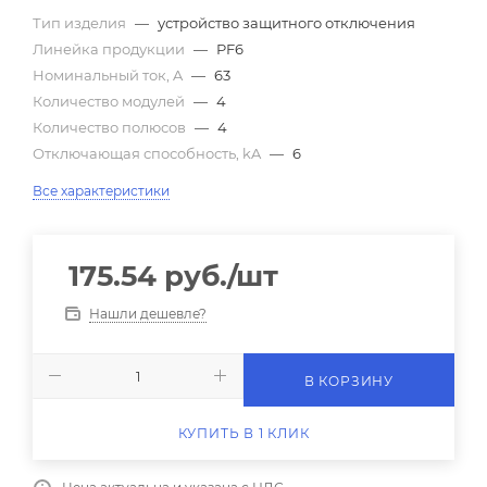
Тип изделия
—
устройство защитного отключения
Линейка продукции
—
PF6
Номинальный ток, A
—
63
Количество модулей
—
4
Количество полюсов
—
4
Отключающая способность, kA
—
6
Все характеристики
175.54
руб.
/шт
Нашли дешевле?
В КОРЗИНУ
КУПИТЬ В 1 КЛИК