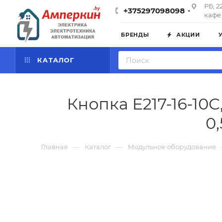
РБ, 2
+375297098098
кафе 
БРЕНДЫ
АКЦИИ
КАТАЛОГ
Кнопка E217-16-10C
0
—
—
Главная
Каталог
Модульное оборудование