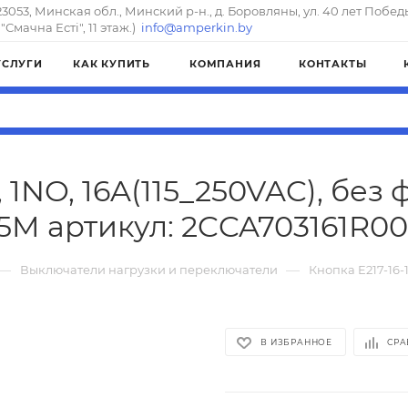
23053, Минская обл., Минский р-н., д. Боровляны, ул. 40 лет Побед
"Смачна Естi", 11 этаж.)
info@amperkin.by
УСЛУГИ
КАК КУПИТЬ
КОМПАНИЯ
КОНТАКТЫ
, 1NO, 16A(115_250VAC), без 
,5M артикул: 2CCA703161R00
—
—
Выключатели нагрузки и переключатели
Кнопка E217-16-1
В ИЗБРАННОЕ
СРА