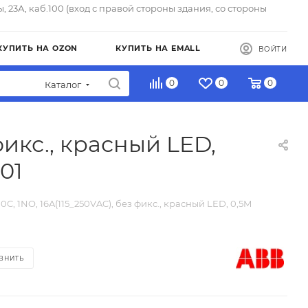
ы, 23А, каб.100 (вход с правой стороны здания, со стороны
КУПИТЬ НА OZON
КУПИТЬ НА EMALL
ВОЙТИ
0
0
0
Каталог
фикс., красный LED,
01
0C, 1NO, 16A(115_250VAC), без фикс., красный LED, 0,5M
ВНИТЬ