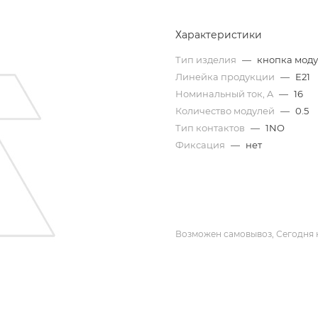
Характеристики
Тип изделия
—
кнопка мод
Линейка продукции
—
E21
Номинальный ток, A
—
16
Количество модулей
—
0.5
Тип контактов
—
1NO
Фиксация
—
нет
Возможен самовывоз, Сегодня 