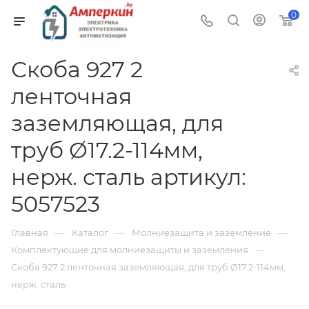
0
Скоба 927 2
ленточная
заземляющая, для
труб Ø17.2-114мм,
нерж. сталь артикул:
5057523
—
—
—
Главная
Каталог
Молниезащита и заземление
—
Комплектующие для молниезащиты и заземления
Скоба 927 2 ленточная заземляющая, для труб Ø17.2-114мм,
нерж. сталь