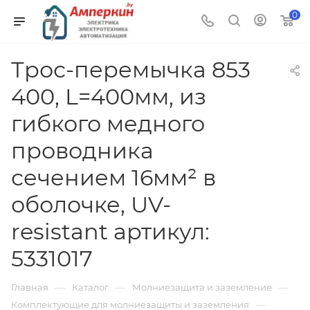
0
Трос-перемычка 853
400, L=400мм, из
гибкого медного
проводника
сечением 16мм² в
оболочке, UV-
resistant артикул:
5331017
—
—
—
Главная
Каталог
Молниезащита и заземление
—
Комплектующие для молниезащиты и заземления