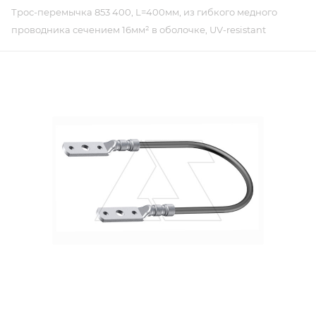
Трос-перемычка 853 400, L=400мм, из гибкого медного
проводника сечением 16мм² в оболочке, UV-resistant