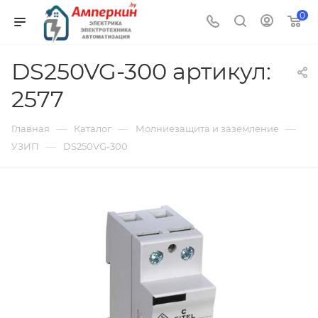
0
DS250VG-300 артикул:
2577
—
—
—
Главная
Каталог
Молниезащита и заземление
—
УЗИП
DS250VG-300