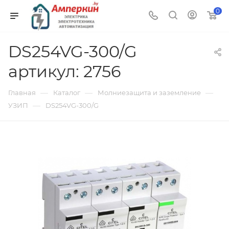
0
DS254VG-300/G
артикул: 2756
—
—
—
Главная
Каталог
Молниезащита и заземление
—
УЗИП
DS254VG-300/G