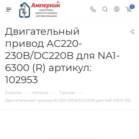
0
Двигательный
привод AC220-
230B/DC220В для NA1-
6300 (R) артикул:
102953
—
—
—
Главная
Каталог
Прочее
Двигательный привод AC220-230B/DC220В для NA1-6300 (R)