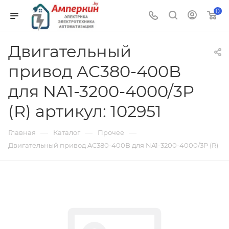
0
Двигательный
привод AC380-400B
для NA1-3200-4000/3P
(R) артикул: 102951
—
—
—
Главная
Каталог
Прочее
Двигательный привод AC380-400B для NA1-3200-4000/3P (R)