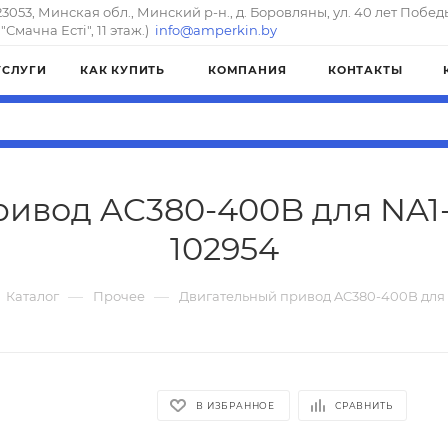
23053, Минская обл., Минский р-н., д. Боровляны, ул. 40 лет Побед
"Смачна Естi", 11 этаж.)
info@amperkin.by
УСЛУГИ
КАК КУПИТЬ
КОМПАНИЯ
КОНТАКТЫ
ивод AC380-400B для NA1-6
102954
—
—
Каталог
Прочее
Двигательный привод AC380-400B для N
В ИЗБРАННОЕ
СРАВНИТЬ