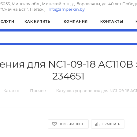
23053, Минская обл., Минский р-н., д. Боровляны, ул. 40 лет Побед
"Смачна Естi", 11 этаж.)
info@amperkin.by
УСЛУГИ
КАК КУПИТЬ
КОМПАНИЯ
КОНТАКТЫ
ния для NC1-09-18 AC110В 5
234651
—
—
—
Каталог
Прочее
Катушка управления для NC1-09-18 AC11
В ИЗБРАННОЕ
СРАВНИТЬ